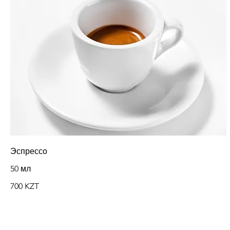
Эспрессо
50 мл
700 KZT